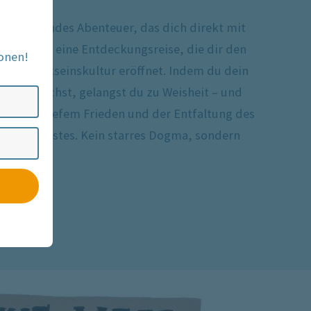
n spannendes Abenteuer, das dich direkt mit
et. Es ist eine Entdeckungsreise, die dir den
onen!
n Bewusstseinskultur eröffnet. Indem du dein
in erforschst, gelangst du zu Weisheit – und
reiheit, tiefem Frieden und der Entfaltung des
 deines Geistes. Kein starres Dogma, sondern
periment.