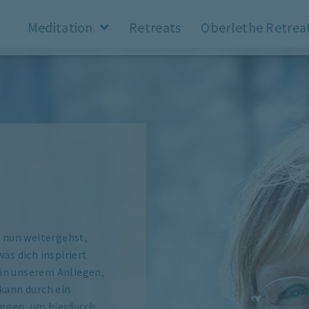
Meditation
Retreats
Oberlethe Retrea
u nun weitergehst,
as dich inspiriert
s in unserem Anliegen,
kann durch ein
ingen, um hierdurch