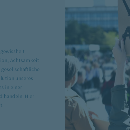
ngewissheit
tion, Achtsamkeit
 gesellschaftliche
lution unseres
s in einer
 handeln: Hier
t.