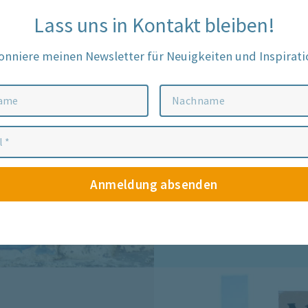
Lass uns in Kontakt bleiben!
Buddhismus ist ei
dem Leben verbind
nniere meinen Newsletter für Neuigkeiten und Inspirati
Weg zu einer neue
eigenes Bewusstse
damit zu innerer F
vollen Potenzials
ein lebendiges Ex
Anmeldung absenden
Your Information will never be shared with any third party