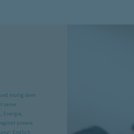
 und mutig dem
t seine
, Energie,
eginnt unsere
senz! Endlich