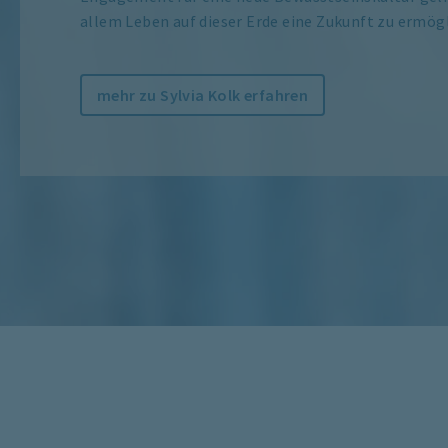
allem Leben auf dieser Erde eine Zukunft zu ermög
mehr zu Sylvia Kolk erfahren